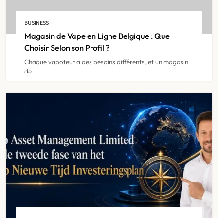
des Prix en 2024
5
BUSINESS
IPTV
Magasin de Vape en Ligne Belgique : Que
Choisir Selon son Profil ?
Chaque vapoteur a des besoins différents, et un magasin
IPTV Belgie sur Smart TV : Tout ce
de…
Qu’il Faut Savoir
6
IPTV
IPTV Abonnement België : Profitez
de la Musique et des Clips en
7
Continu
IPTV
IPTV Abonnement België : Trouvez
la Meilleure Offre pour Votre Foyer