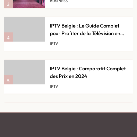
BUSINESS
3
teambuilding
IPTV Belgie : Le Guide Complet
pour Profiter de la Télévision en
4
Streaming
IPTV
IPTV Belgie : Comparatif Complet
des Prix en 2024
5
IPTV
IPTV Belgie sur Smart TV : Tout ce
Qu’il Faut Savoir
6
IPTV