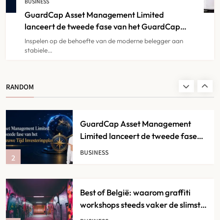
BUSINESS
8
GuardCap Asset Management Limited
IPTV
lanceert de tweede fase van het GuardCap
Nieuwe Tijd Investeringsplan
Inspelen op de behoefte van de moderne belegger aan
stabiele…
Magasin de Vape en Ligne
Belgique : Que Choisir Selon son
1
Profil ?
BUSINESS
RANDOM
GuardCap Asset Management
Limited lanceert de tweede fase
van het GuardCap Nieuwe Tijd
BUSINESS
2
Investeringsplan
Best of België: waarom graffiti
workshops steeds vaker de slimste
keuze zijn voor creatieve