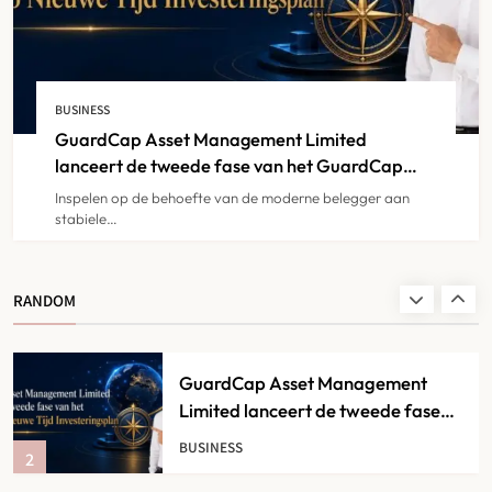
Magasin de Vape en Ligne
Belgique : Que Choisir Selon son
BUSINESS
1
Profil ?
GuardCap Asset Management Limited
BUSINESS
lanceert de tweede fase van het GuardCap
Nieuwe Tijd Investeringsplan
Inspelen op de behoefte van de moderne belegger aan
stabiele…
GuardCap Asset Management
Limited lanceert de tweede fase
van het GuardCap Nieuwe Tijd
BUSINESS
RANDOM
2
Investeringsplan
Best of België: waarom graffiti
workshops steeds vaker de slimste
keuze zijn voor creatieve
BUSINESS
3
teambuilding