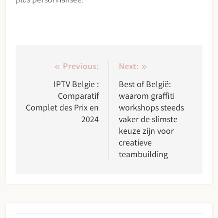
Post
Previous:
Next:
navigation
IPTV Belgie :
Best of België:
Comparatif
waarom graffiti
Complet des Prix en
workshops steeds
2024
vaker de slimste
keuze zijn voor
creatieve
teambuilding