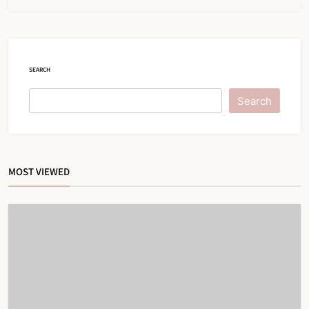
SEARCH
Search
MOST VIEWED
IPTV Belgie : Comparatif Complet
des Prix en 2024
5