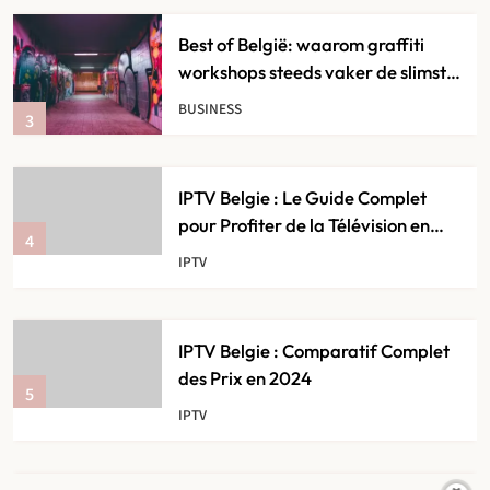
IPTV Belgie : Le Guide Complet
pour Profiter de la Télévision en
4
Streaming
IPTV
IPTV Belgie : Comparatif Complet
des Prix en 2024
5
IPTV
IPTV Belgie sur Smart TV : Tout ce
Qu’il Faut Savoir
6
IPTV