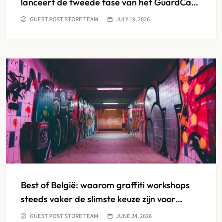
lanceert de tweede fase van het GuardCap
Nieuwe Tijd Investeringsplan
GUEST POST STORE TEAM
JULY 19, 2026
Best of België: waarom graffiti workshops
steeds vaker de slimste keuze zijn voor
creatieve teambuilding
GUEST POST STORE TEAM
JUNE 24, 2026