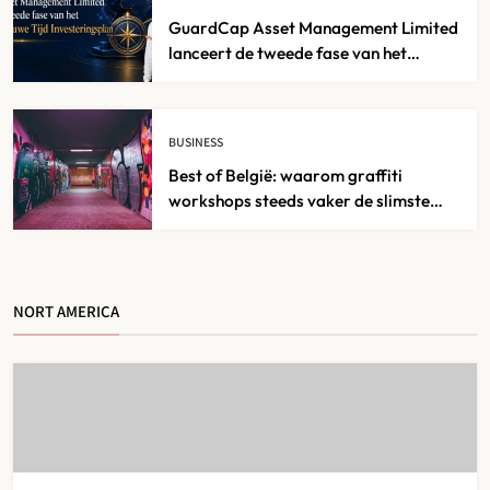
GuardCap Asset Management Limited
lanceert de tweede fase van het
GuardCap Nieuwe Tijd
Investeringsplan
BUSINESS
Best of België: waarom graffiti
workshops steeds vaker de slimste
keuze zijn voor creatieve teambuilding
NORT AMERICA