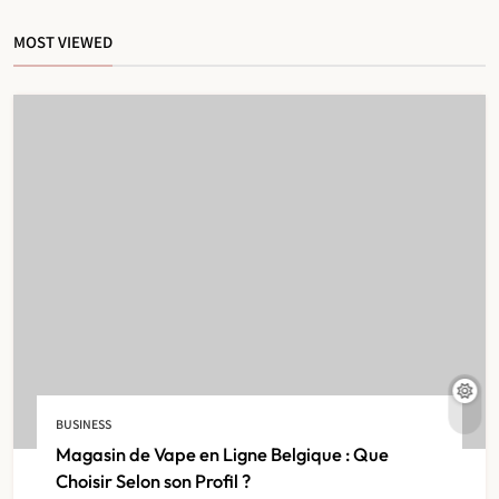
MOST VIEWED
IPTV Belgie : Comparatif Complet
des Prix en 2024
5
IPTV
IPTV Belgie sur Smart TV : Tout ce
Qu’il Faut Savoir
6
BUSINESS
IPTV
Magasin de Vape en Ligne Belgique : Que
Choisir Selon son Profil ?