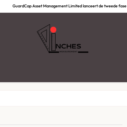
GuardCap Asset Management Limited lanceert de tweede fase 
Best of België: waarom graffiti workshops steeds vaker d
IPTV Belgie : Le Guide Com
Magasin de Vape en
GuardCap Asset Management Limited lanceert de tweede fase 
INCHES
Best of België: waarom graffiti workshops steeds vaker d
IPTV Belgie : Le Guide Com