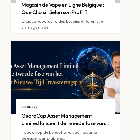
Magasin de Vape en Ligne Belgique :
IPTV Belgie sur Smart TV :
Que Choisir Selon son Profil ?
Tout ce Qu’il Faut Savoir
6
Chaque vapoteur a des besoins différents, et
un magasin de…
IPTV
IPTV Abonnement België :
Profitez de la Musique et
7
des Clips en Continu
IPTV
IPTV Abonnement België :
Trouvez la Meilleure Offre
BUSINESS
8
pour Votre Foyer
GuardCap Asset Management
IPTV
Limited lanceert de tweede fase van
het GuardCap Nieuwe Tijd
Inspelen op de behoefte van de moderne
Investeringsplan
belegger aan stabiele…