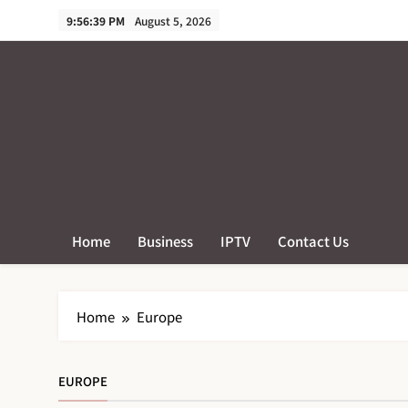
Skip
9:56:40 PM
August 5, 2026
to
content
Home
Business
IPTV
Contact Us
Home
Europe
EUROPE