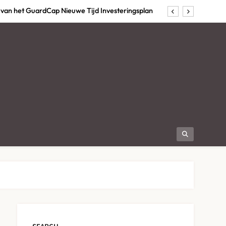
van het GuardCap Nieuwe Tijd Investeringsplan
e slimste keuze zijn voor creatieve teambuilding
plet pour Profiter de la Télévision en Streaming
 Ligne Belgique : Que Choisir Selon son Profil ?
van het GuardCap Nieuwe Tijd Investeringsplan
e slimste keuze zijn voor creatieve teambuilding
plet pour Profiter de la Télévision en Streaming