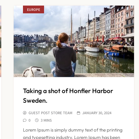
EUROPE
Taking a shot of Honfler Harbor
Sweden.
GUEST POST STORE TEAM
JANUARY 30, 2024
0
3 MINS
Lorem Ipsum is simply dummy text of the printing
and typesetting industry. Lorem Ipsum has been