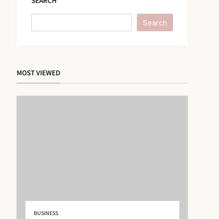
SEARCH
Search
MOST VIEWED
IPTV Belgie : Comparatif
Complet des Prix en 2024
5
IPTV
BUSINESS