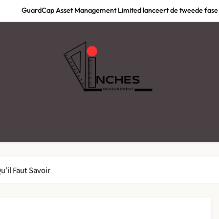
GuardCap Asset Management Limited lanceert de tweede fase 
Best of België: waarom graffiti workshops steeds vaker d
IPTV Belgie : Le Guide Com
Magasin de Vape en
GuardCap Asset Management Limited lanceert de tweede fase 
INCHES
Best of België: waarom graffiti workshops steeds vaker d
IPTV Belgie : Le Guide Com
u’il Faut Savoir