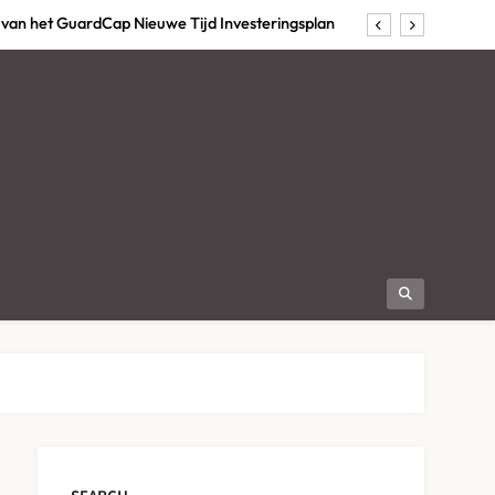
van het GuardCap Nieuwe Tijd Investeringsplan
e slimste keuze zijn voor creatieve teambuilding
plet pour Profiter de la Télévision en Streaming
 Ligne Belgique : Que Choisir Selon son Profil ?
van het GuardCap Nieuwe Tijd Investeringsplan
e slimste keuze zijn voor creatieve teambuilding
plet pour Profiter de la Télévision en Streaming