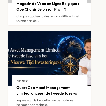
Magasin de Vape en Ligne Belgique :
IPTV Belgie sur Smart TV :
Que Choisir Selon son Profil ?
Tout ce Qu’il Faut Savoir
6
Chaque vapoteur a des besoins différents, et
un magasin de…
IPTV
IPTV Abonnement België :
Profitez de la Musique et
7
des Clips en Continu
IPTV
IPTV Abonnement België :
Trouvez la Meilleure Offre
BUSINESS
8
pour Votre Foyer
GuardCap Asset Management
IPTV
Limited lanceert de tweede fase van
het GuardCap Nieuwe Tijd
Inspelen op de behoefte van de moderne
Investeringsplan
belegger aan stabiele…