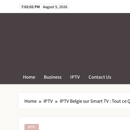
Skip
7:02:03 PM
August 5, 2026
to
content
Home
Business
IPTV
Contact Us
Home
IPTV
IPTV Belgie sur Smart TV : Tout ce Q
IPTV