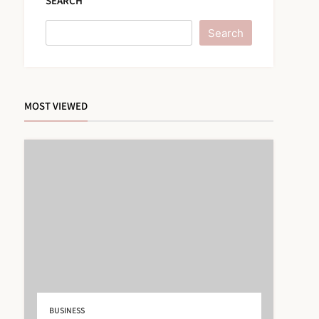
SEARCH
Search
MOST VIEWED
IPTV Belgie : Comparatif
Complet des Prix en 2024
5
IPTV
BUSINESS