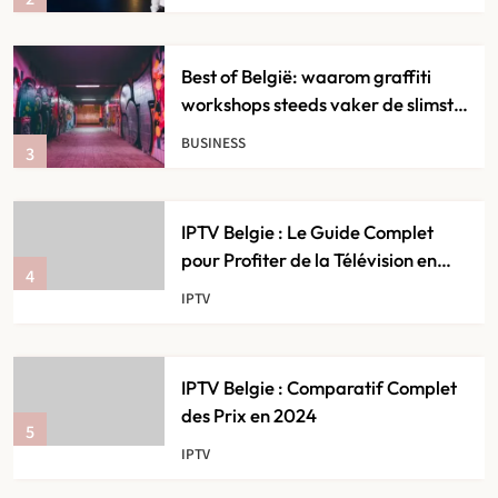
Investeringsplan
Best of België: waarom graffiti
workshops steeds vaker de slimste
keuze zijn voor creatieve
BUSINESS
3
teambuilding
IPTV Belgie : Le Guide Complet
pour Profiter de la Télévision en
4
Streaming
IPTV
IPTV Belgie : Comparatif Complet
des Prix en 2024
5
IPTV