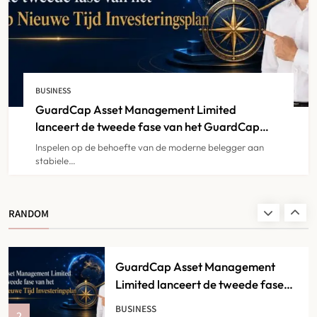
Continu
IPTV
IPTV Abonnement België : Trouvez
la Meilleure Offre pour Votre Foyer
BUSINESS
8
GuardCap Asset Management Limited
IPTV
lanceert de tweede fase van het GuardCap
Nieuwe Tijd Investeringsplan
Inspelen op de behoefte van de moderne belegger aan
stabiele…
Magasin de Vape en Ligne
Belgique : Que Choisir Selon son
1
Profil ?
BUSINESS
RANDOM
GuardCap Asset Management
Limited lanceert de tweede fase
van het GuardCap Nieuwe Tijd
BUSINESS
2