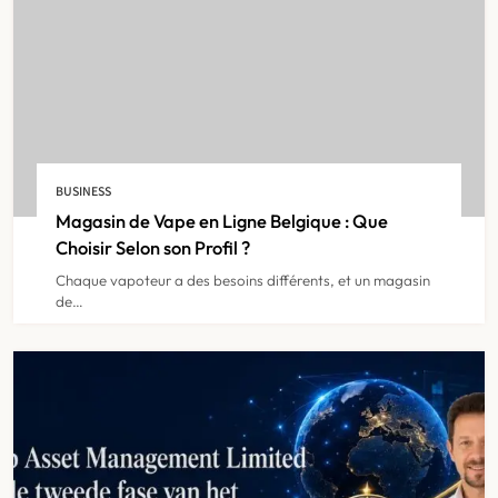
IPTV Belgie : Comparatif Complet
des Prix en 2024
5
BUSINESS
IPTV
Magasin de Vape en Ligne Belgique : Que
Choisir Selon son Profil ?
Chaque vapoteur a des besoins différents, et un magasin
IPTV Belgie sur Smart TV : Tout ce
de…
Qu’il Faut Savoir
6
IPTV
IPTV Abonnement België : Profitez
de la Musique et des Clips en
7