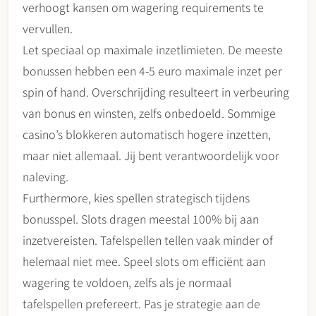
verhoogt kansen om wagering requirements te
vervullen.
Let speciaal op maximale inzetlimieten. De meeste
bonussen hebben een 4-5 euro maximale inzet per
spin of hand. Overschrijding resulteert in verbeuring
van bonus en winsten, zelfs onbedoeld. Sommige
casino’s blokkeren automatisch hogere inzetten,
maar niet allemaal. Jij bent verantwoordelijk voor
naleving.
Furthermore, kies spellen strategisch tijdens
bonusspel. Slots dragen meestal 100% bij aan
inzetvereisten. Tafelspellen tellen vaak minder of
helemaal niet mee. Speel slots om efficiënt aan
wagering te voldoen, zelfs als je normaal
tafelspellen prefereert. Pas je strategie aan de