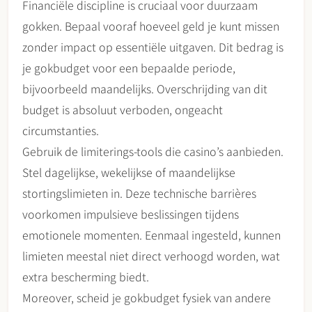
Financiële discipline is cruciaal voor duurzaam
gokken. Bepaal vooraf hoeveel geld je kunt missen
zonder impact op essentiële uitgaven. Dit bedrag is
je gokbudget voor een bepaalde periode,
bijvoorbeeld maandelijks. Overschrijding van dit
budget is absoluut verboden, ongeacht
circumstanties.
Gebruik de limiterings-tools die casino’s aanbieden.
Stel dagelijkse, wekelijkse of maandelijkse
stortingslimieten in. Deze technische barrières
voorkomen impulsieve beslissingen tijdens
emotionele momenten. Eenmaal ingesteld, kunnen
limieten meestal niet direct verhoogd worden, wat
extra bescherming biedt.
Moreover, scheid je gokbudget fysiek van andere