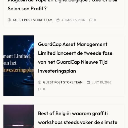
Selon son Profil ?
GUEST POST STORE TEAM
AUGUST 5, 2026
0
GuardCap Asset Management
Limited lanceert de tweede fase
van het GuardCap Nieuwe Tijd
Investeringsplan
GUEST POST STORE TEAM
JULY 19, 2026
0
Best of België: waarom graffiti
workshops steeds vaker de slimste