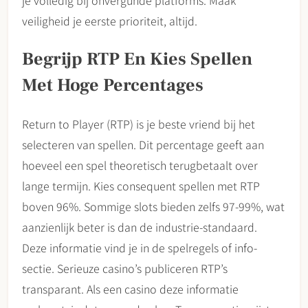
je volledig bij onvergunde platforms. Maak
veiligheid je eerste prioriteit, altijd.
Begrijp RTP En Kies Spellen
Met Hoge Percentages
Return to Player (RTP) is je beste vriend bij het
selecteren van spellen. Dit percentage geeft aan
hoeveel een spel theoretisch terugbetaalt over
lange termijn. Kies consequent spellen met RTP
boven 96%. Sommige slots bieden zelfs 97-99%, wat
aanzienlijk beter is dan de industrie-standaard.
Deze informatie vind je in de spelregels of info-
sectie. Serieuze casino’s publiceren RTP’s
transparant. Als een casino deze informatie