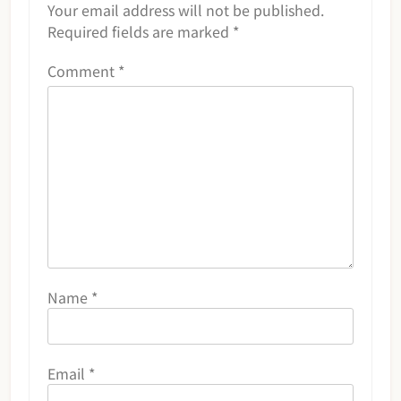
Your email address will not be published.
Required fields are marked
*
Comment
*
Name
*
Email
*