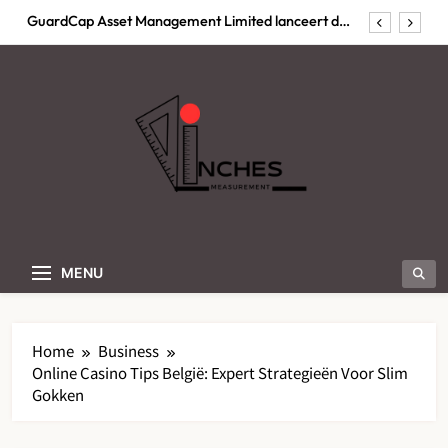
Skip
GuardCap Asset Management Limited lanceert de
to
tweede fase van het GuardCap Nieuwe Tijd
Investeringsplan
content
Best of België: waarom graffiti workshops steeds
vaker de slimste keuze zijn voor creatieve
teambuilding
IPTV Belgie : Le Guide Complet pour Profiter de la
Télévision en Streaming
Magasin de Vape en Ligne Belgique : Que Choisir
Selon son Profil ?
GuardCap Asset Management Limited lanceert de
tweede fase van het GuardCap Nieuwe Tijd
INCHES
Investeringsplan
Best of België: waarom graffiti workshops steeds
vaker de slimste keuze zijn voor creatieve
teambuilding
IPTV Belgie : Le Guide Complet pour Profiter de la
MENU
Télévision en Streaming
Home
Business
Online Casino Tips België: Expert Strategieën Voor Slim
Gokken