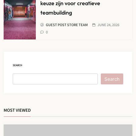
keuze zijn voor creatieve
teambuilding
GUEST POST STORE TEAM
JUNE 24, 2026
0
SEARCH
Search
MOST VIEWED